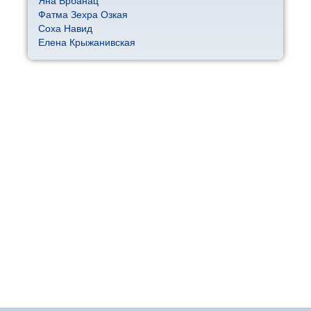
Яна Врбанац
Фатма Зехра Озкая
Соха Навид
Елена Крыжанивская