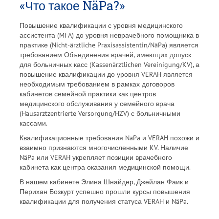
«Что такое NäPa?»
Повышение квалификации с уровня медицинского
ассистента (MFA) до уровня неврачебного помощника в
практике (Nicht-ärztliche Praxisassistentin/NäPa) является
требованием Объединения врачей, имеющих допуск
для больничных касс (Kassenärztlichen Vereinigung/KV), а
повышение квалификации до уровня VERAH является
необходимым требованием в рамках договоров
кабинетов семейной практики как центров
медицинского обслуживания у семейного врача
(Hausarztzentrierte Versorgung/HZV) с больничными
кассами.
Квалификационные требования NäPa и VERAH похожи и
взаимно признаются многочисленными KV. Наличие
NäPa или VERAH укрепляет позиции врачебного
кабинета как центра оказания медицинской помощи.
В нашем кабинете Элина Шнайдер, Джейлан Фаик и
Перихан Бозкурт успешно прошли курсы повышения
квалификации для получения статуса VERAH и NäPa.