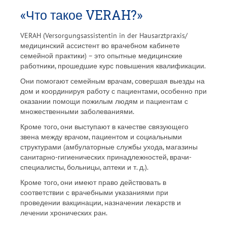
Коллектив
«Что такое VERAH?»
Сервис
VERAH (Versorgungsassistentin in der Hausarztpraxis/
медицинский ассистент во врачебном кабинете
Как добраться и контакты
семейной практики) – это опытные медицинские
работники, прошедшие курс повышения квалификации.
Они помогают семейным врачам, совершая выезды на
дом и координируя работу с пациентами, особенно при
оказании помощи пожилым людям и пациентам с
множественными заболеваниями.
Кроме того, они выступают в качестве связующего
звена между врачом, пациентом и социальными
структурами (амбулаторные службы ухода, магазины
санитарно-гигиенических принадлежностей, врачи-
специалисты, больницы, аптеки и т. д.).
Кроме того, они имеют право действовать в
соответствии с врачебными указаниями при
проведении вакцинации, назначении лекарств и
лечении хронических ран.