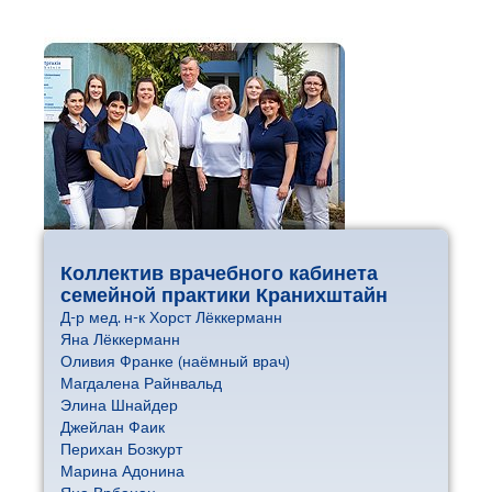
Коллектив врачебного кабинета
семейной практики Кранихштайн
Д-р мед. н-к Хорст Лёккерманн
Яна Лёккерманн
Оливия Франке (наёмный врач)
Магдалена Райнвальд
Элина Шнайдер
Джейлан Фаик
Перихан Бозкурт
Марина Адонина