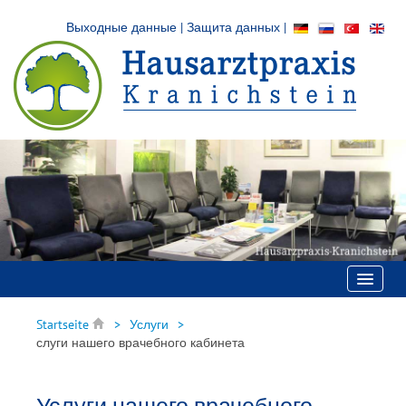
Выходные данные
|
Защита данных
|
Главная
Startseite
Услуги
слуги нашего врачебного кабинета
Врачебный кабинет
Услуги
Услуги нашего врачебного